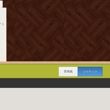
９７１
背表紙
ジャケット