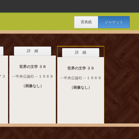
背表紙
ジャケット
詳 細
詳 細
世界の文学 ３８
世界の文学 ３９
９７３
-- 中央公論社 -- １９６９
-- 中央公論社 -- １９６９
（画像なし）
（画像なし）