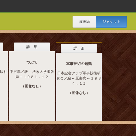
背表紙
ジャケット
詳 細
詳 細
つぶて
軍事技術の知識
出版社
中沢厚／著 -- 法政大学出版
日本記者クラブ軍事技術研
局 -- １９８１．１２
究会／編 -- 原書房 -- １９８
４．１２
（画像なし）
（画像なし）