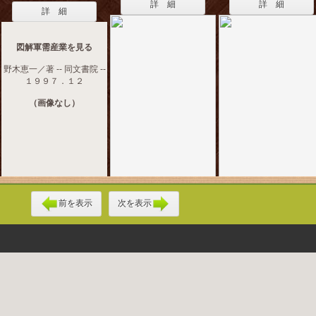
詳 細
詳 細
詳 細
図解軍需産業を見る
野木恵一／著 -- 同文書院 --
１９９７．１２
（画像なし）
前を表示
次を表示