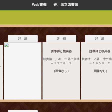
Web書棚 香川県立図書館
詳 細
詳 細
詳 細
誘導弾と核兵器
誘導弾と核兵器
新妻清一／著 -- 中外出版社
新妻清一／著 -- 中外
-- １９５８．２
-- １９５８．２
．
（画像なし）
（画像なし）