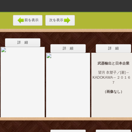
前を表示
次を表示
詳 細
詳 細
詳 細
武器輸出と日本企業
望月 衣塑子／[著] --
KADOKAWA -- ２０１６
７
（画像なし）