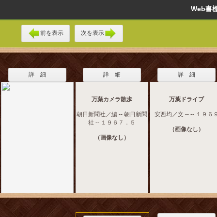
Web
前を表示
次を表示
詳 細
詳 細
詳 細
万葉カメラ散歩
万葉ドライブ
朝日新聞社／編 -- 朝日新聞
安西均／文 -- -- １９６
社 -- １９６７．５
（画像なし）
（画像なし）