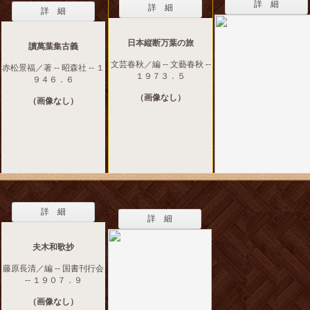
詳 細
詳 細
詳 細
日本縦断万葉の旅
讀萬葉集古義
文芸春秋／編 -- 文藝春秋 --
赤松景福／著 -- 昭森社 -- １
１９７３．５
９４６．６
（画像なし）
（画像なし）
詳 細
詳 細
夫木和歌抄
藤原長清／編 -- 国書刊行会
-- １９０７．９
（画像なし）