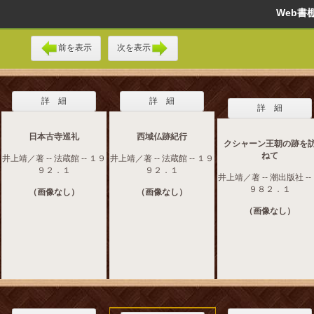
Web
前を表示
次を表示
詳 細
詳 細
詳 細
日本古寺巡礼
西域仏跡紀行
クシャーン王朝の跡を
ねて
井上靖／著 -- 法蔵館 -- １９
井上靖／著 -- 法蔵館 -- １９
９２．１
９２．１
井上靖／著 -- 潮出版社 --
９８２．１
（画像なし）
（画像なし）
（画像なし）