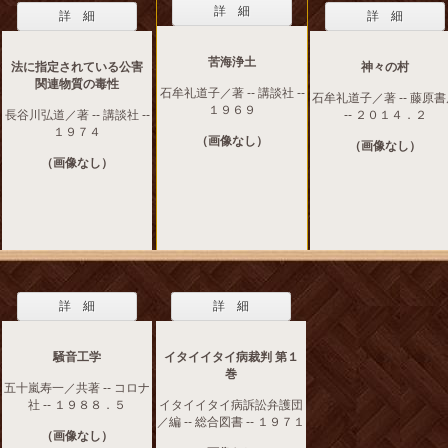
詳 細
詳 細
詳 細
苦海浄土
法に指定されている公害
神々の村
関連物質の毒性
石牟礼道子／著 -- 講談社 --
石牟礼道子／著 -- 藤原
１９６９
長谷川弘道／著 -- 講談社 --
-- ２０１４．２
１９７４
（画像なし）
（画像なし）
（画像なし）
詳 細
詳 細
騒音工学
イタイイタイ病裁判 第１
巻
五十嵐寿一／共著 -- コロナ
社 -- １９８８．５
イタイイタイ病訴訟弁護団
／編 -- 総合図書 -- １９７１
（画像なし）