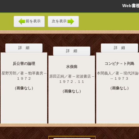
Web
前を表示
次を表示
詳 細
詳 細
詳 細
反公害の論理
コンビナ－ト列島
水俣病
星野芳郎／著 -- 勁草書房 --
本間義人／著 -- 現代評
原田正純／著 -- 岩波書店 --
１９７２
-- １９７３
１９７２．１１
（画像なし）
（画像なし）
（画像なし）