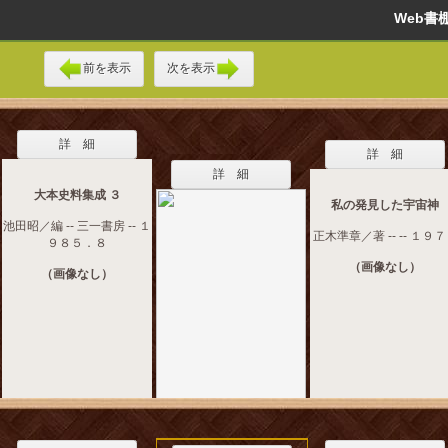
Web
前を表示
次を表示
詳 細
詳 細
詳 細
大本史料集成 ３
私の発見した宇宙神
池田昭／編 -- 三一書房 -- １
正木準章／著 -- -- １９
９８５．８
（画像なし）
（画像なし）