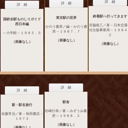
詳 細
詳 細
詳 細
終着駅へ行ってきます
東京駅の世界
国鉄全駅ものしりガイド
西日本編
宮脇俊三／著 -- 日本交
かのう書房／編 -- かのう書
社出版事業局 -- １９８
房 -- １９８７．７
-- 小学館 -- １９８３．５
２
（画像なし）
（画像なし）
（画像なし）
詳 細
詳 細
駅舎
新・駅名旅行
杉崎行恭／著 -- みずうみ書
佐藤常治／著 -- 秋田書店 --
房 -- １９８８．２
１９７３
（画像なし）
（画像なし）