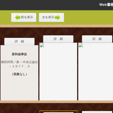
Web
前を表示
次を表示
詳 細
詳 細
詳 細
新幹線事故
柳田邦男／著 -- 中央公論社
-- １９７７．３
（画像なし）