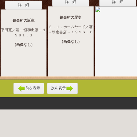
詳 細
詳 細
詳 細
錬金術の歴史
錬金術の誕生
Ｅ．Ｊ．ホームヤード／著
平田寛／著 -- 恒和出版 -- １
-- 朝倉書店 -- １９９６．６
９８１．３
（画像なし）
（画像なし）
前を表示
次を表示