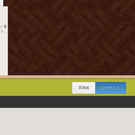
／著
７７．
背表紙
ジャケット