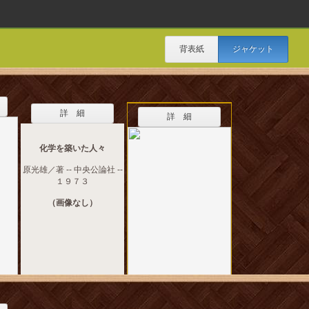
背表紙
ジャケット
詳 細
詳 細
化学を築いた人々
原光雄／著 -- 中央公論社 --
１９７３
（画像なし）