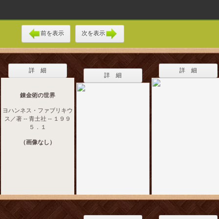
前を表示
次を表示
詳 細
詳 細
詳 細
錬金術の世界
ヨハンネス・ファブリキウ
ス／著 -- 青土社 -- １９９
５．１
（画像なし）