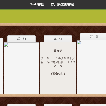
Web書棚 香川県立図書館
詳 細
詳 細
詳 細
錬金術
チェリー・ジルクリスト／
著 -- 河出書房新社 -- １９９
６．８
（画像なし）