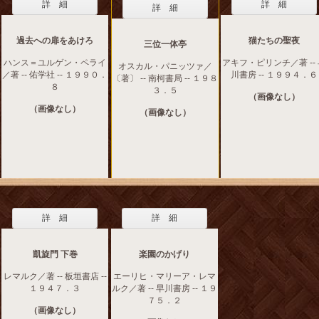
詳 細
詳 細
詳 細
過去への扉をあけろ
猫たちの聖夜
三位一体亭
ハンス＝ユルゲン・ペライ
アキフ・ピリンチ／著 --
オスカル・パニッツァ／
／著 -- 佑学社 -- １９９０．
川書房 -- １９９４．６
〔著〕 -- 南柯書局 -- １９８
８
３．５
（画像なし）
（画像なし）
（画像なし）
詳 細
詳 細
凱旋門 下巻
楽園のかげり
レマルク／著 -- 板垣書店 --
エーリヒ・マリーア・レマ
１９４７．３
ルク／著 -- 早川書房 -- １９
７５．２
（画像なし）