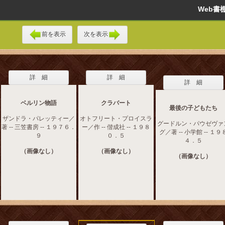
Web
前を表示
次を表示
詳 細
詳 細
詳 細
ベルリン物語
クラバート
最後の子どもたち
ザンドラ・パレッティー／
オトフリート・プロイスラ
グードルン・パウゼヴァ
著 -- 三笠書房 -- １９７６．
ー／作 -- 偕成社 -- １９８
グ／著 -- 小学館 -- １９
９
０．５
４．５
（画像なし）
（画像なし）
（画像なし）