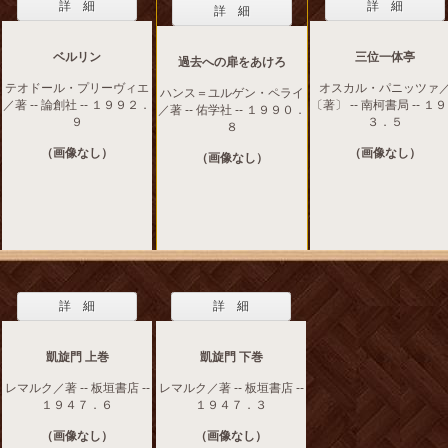
詳 細
詳 細
詳 細
ベルリン
三位一体亭
過去への扉をあけろ
テオドール・プリーヴィエ
オスカル・パニッツァ
ハンス＝ユルゲン・ペライ
／著 -- 論創社 -- １９９２．
〔著〕 -- 南柯書局 -- １
／著 -- 佑学社 -- １９９０．
９
３．５
８
（画像なし）
（画像なし）
（画像なし）
詳 細
詳 細
凱旋門 上巻
凱旋門 下巻
レマルク／著 -- 板垣書店 --
レマルク／著 -- 板垣書店 --
１９４７．６
１９４７．３
（画像なし）
（画像なし）