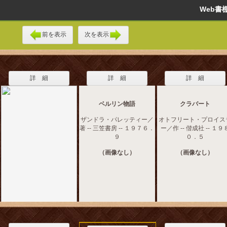
Web
前を表示
次を表示
詳 細
詳 細
詳 細
ベルリン物語
クラバート
ザンドラ・パレッティー／
オトフリート・プロイス
著 -- 三笠書房 -- １９７６．
ー／作 -- 偕成社 -- １９
９
０．５
（画像なし）
（画像なし）