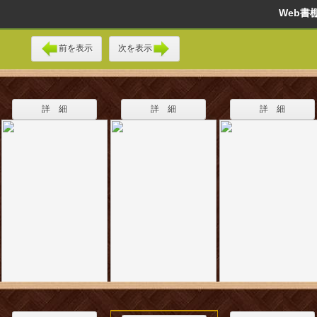
Web
前を表示
次を表示
詳 細
詳 細
詳 細